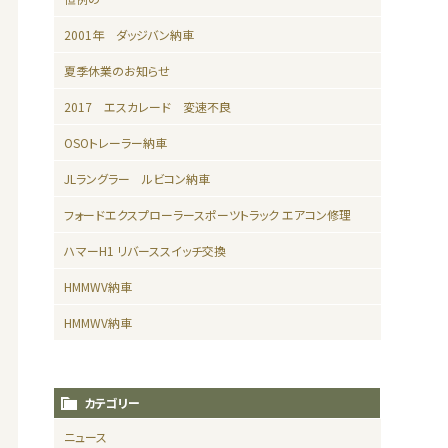
2001年 ダッジバン納車
夏季休業のお知らせ
2017 エスカレード 変速不良
OSOトレーラー納車
JLラングラー ルビコン納車
フォードエクスプローラースポーツトラック エアコン修理
ハマーH1 リバーススイッチ交換
HMMWV納車
HMMWV納車
カテゴリー
ニュース