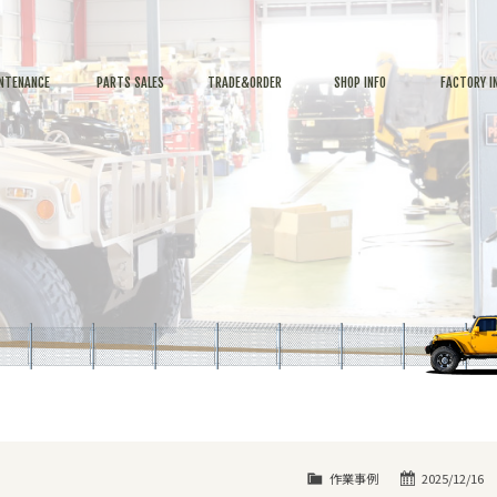
NTENANCE
PARTS SALES
TRADE&ORDER
SHOP INFO
FACTORY I
作業事例
2025/12/16