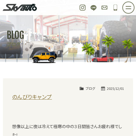
スカイオート
Instagram
LINE
お問い合わせ
048-97
ホーム
在庫車情報
ご購入プラン
BLOG
整備作業実例
パーツ販売
買取＆オーダー
ブログ
店舗紹介
工場紹介
会社概要
スタッフ紹介
求人情報
公式ブログ
お問い合わせ
ブログ
2025/12/01
のんびりキャンプ
想像以上に夜は冷えて極寒の中の３日間皆さんお疲れ様でし
た！