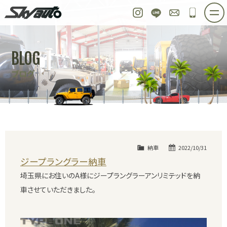
スカイオート
Instagram
LINE
お問い合わせ
048-97
ホーム
在庫車情報
ご購入プラン
BLOG
整備作業実例
パーツ販売
買取＆オーダー
ブログ
店舗紹介
工場紹介
会社概要
スタッフ紹介
求人情報
公式ブログ
お問い合わせ
納車
2022/10/31
ジープラングラー納車
埼玉県にお住いのA様にジープラングラーアンリミテッドを納
車させていただきました。