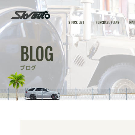
STOCK LIST
PURCHASE PLANS
MAI
BLOG
ブログ