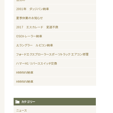
2001年 ダッジバン納車
夏季休業のお知らせ
2017 エスカレード 変速不良
OSOトレーラー納車
JLラングラー ルビコン納車
フォードエクスプローラースポーツトラック エアコン修理
ハマーH1 リバーススイッチ交換
HMMWV納車
HMMWV納車
カテゴリー
ニュース