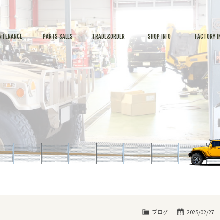
NTENANCE
PARTS SALES
TRADE&ORDER
SHOP INFO
FACTORY I
ブログ
2025/02/27