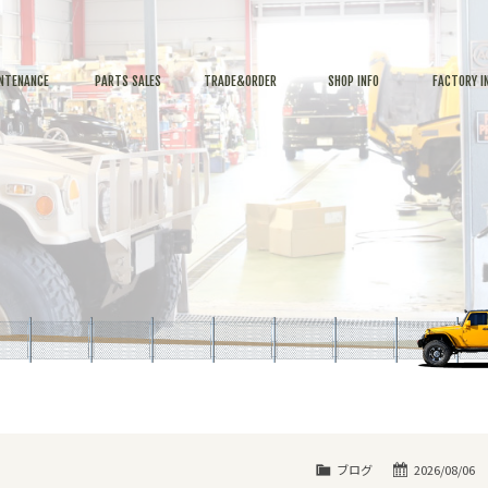
NTENANCE
PARTS SALES
TRADE&ORDER
SHOP INFO
FACTORY I
ブログ
2026/08/06