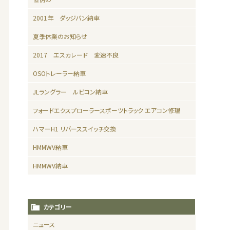
2001年 ダッジバン納車
夏季休業のお知らせ
2017 エスカレード 変速不良
OSOトレーラー納車
JLラングラー ルビコン納車
フォードエクスプローラースポーツトラック エアコン修理
ハマーH1 リバーススイッチ交換
HMMWV納車
HMMWV納車
カテゴリー
ニュース