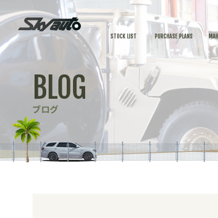
STOCK LIST
PURCHASE PLANS
MAI
BLOG
ブログ