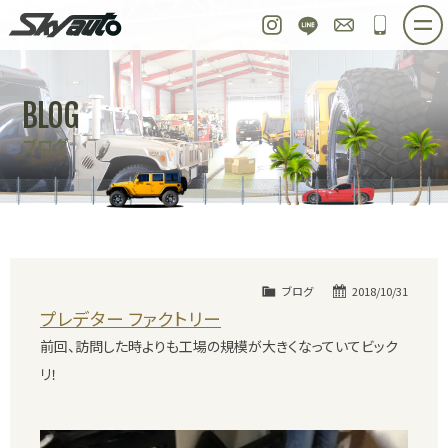
スカイオート
Instagram
LINE
お問い合わせ
048-97
ホーム
在庫車情報
ご購入プラン
BLOG
整備作業実例
パーツ販売
買取＆オーダー
ブログ
店舗紹介
工場紹介
会社概要
スタッフ紹介
求人情報
公式ブログ
お問い合わせ
ブログ
2018/10/31
プレデター ファクトリー
前回、訪問した時よりも工場の規模が大きくなっていてビック
リ！