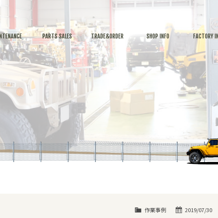
NTENANCE
PARTS SALES
TRADE&ORDER
SHOP INFO
FACTORY I
作業事例
2019/07/30