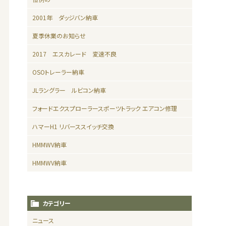
2001年 ダッジバン納車
夏季休業のお知らせ
2017 エスカレード 変速不良
OSOトレーラー納車
JLラングラー ルビコン納車
フォードエクスプローラースポーツトラック エアコン修理
ハマーH1 リバーススイッチ交換
HMMWV納車
HMMWV納車
カテゴリー
ニュース