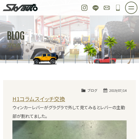
スカイオート
Instagram
LINE
お問い合わせ
048-97
ホーム
在庫車情報
ご購入プラン
BLOG
整備作業実例
パーツ販売
買取＆オーダー
ブログ
店舗紹介
工場紹介
会社概要
スタッフ紹介
求人情報
公式ブログ
お問い合わせ
ブログ
2019/07/14
H1コラムスイッチ交換
ウィンカーレバーがグラグラで外して見てみるとレバーの主動
部が割れてました。