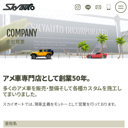
スカイオート
Instagram
LINE
お問い合わせ
048-97
ホーム
在庫車情報
ご購入プラン
COMPANY
整備作業実例
パーツ販売
買取＆オーダー
会社概要
店舗紹介
工場紹介
会社概要
スタッフ紹介
求人情報
公式ブログ
お問い合わせ
アメ車専門店として創業50年。
多くのアメ車を販売・整備そして各種カスタムを施工し
てまいりました。
スカイオートでは、現車主義をモットーとして営業を行っております。
会社名