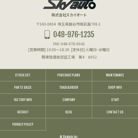
株式会社スカイオート
〒343-0804
埼玉県越谷市南荻島708-1
048-976-1235
FAX：048-978-0041
[営業時間] 10:00～18:30
[定休日] 火曜日・水曜日
関東陸運局認証工場 第4‐6052
STOCK LIST
PURCHASE PLANS
MAINTENANCE
PARTS SALES
TRADE&ORDER
SHOP INFO
FACTORY INFO
COMPANY
STAFF
RECRUIT
BLOG
CONTACT US
PRIVACY POLICY
© SkyAuto Inc.