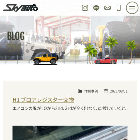
スカイオート
Instagram
LINE
お問い合わせ
048-97
ホーム
在庫車情報
ご購入プラン
BLOG
整備作業実例
パーツ販売
買取＆オーダー
ブログ
店舗紹介
工場紹介
会社概要
スタッフ紹介
求人情報
公式ブログ
お問い合わせ
作業事例
2023/08/31
H1 ブロアレジスター交換
エアコンの風がLOから2nd、3rdが全く出なく、点検していくと、