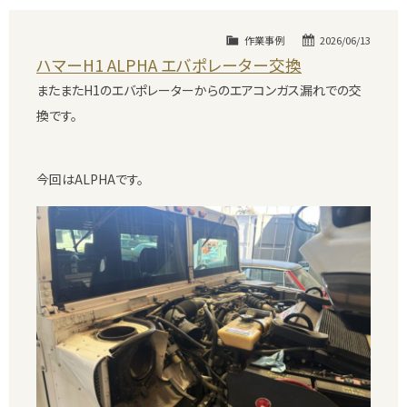
作業事例
2026/06/13
ハマーH1 ALPHA エバポレーター交換
またまたH1のエバポレーターからのエアコンガス漏れでの交
換です。
今回はALPHAです。