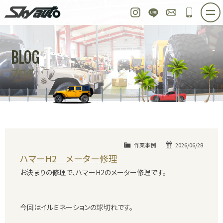
スカイオート
Instagram
LINE
お問い合わせ
048-97
ホーム
在庫車情報
ご購入プラン
BLOG
整備作業実例
パーツ販売
買取＆オーダー
ブログ
店舗紹介
工場紹介
会社概要
スタッフ紹介
求人情報
公式ブログ
お問い合わせ
作業事例
2026/06/28
ハマーH2 メーター修理
お決まりの修理で、ハマーH2のメーター修理です。
今回はイルミネーションの球切れです。