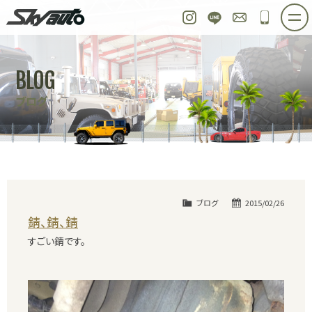
スカイオート
Instagram
LINE
お問い合わせ
048-97
ホーム
在庫車情報
ご購入プラン
BLOG
整備作業実例
パーツ販売
買取＆オーダー
ブログ
店舗紹介
工場紹介
会社概要
スタッフ紹介
求人情報
公式ブログ
お問い合わせ
ブログ
2015/02/26
錆、錆、錆
すごい錆です。