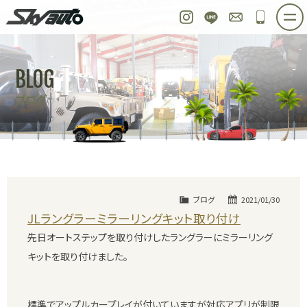
スカイオート
Instagram
LINE
お問い合わせ
048-97
ホーム
在庫車情報
ご購入プラン
BLOG
整備作業実例
パーツ販売
買取＆オーダー
ブログ
店舗紹介
工場紹介
会社概要
スタッフ紹介
求人情報
公式ブログ
お問い合わせ
ブログ
2021/01/30
JLラングラーミラーリングキット取り付け
先日オートステップを取り付けしたラングラーにミラーリング
キットを取り付けました。
標準でアップルカープレイが付いていますが対応アプリが制限