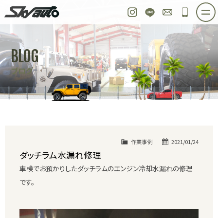
スカイオート
Instagram
LINE
お問い合わせ
048-97
ホーム
在庫車情報
ご購入プラン
BLOG
整備作業実例
パーツ販売
買取＆オーダー
ブログ
店舗紹介
工場紹介
会社概要
スタッフ紹介
求人情報
公式ブログ
お問い合わせ
作業事例
2021/01/24
ダッチラム水漏れ修理
車検でお預かりしたダッチラムのエンジン冷却水漏れの修理
です。