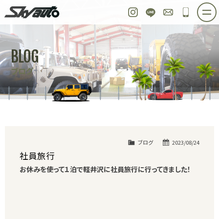
スカイオート
Instagram
LINE
お問い合わせ
048-97
ホーム
在庫車情報
ご購入プラン
BLOG
整備作業実例
パーツ販売
買取＆オーダー
ブログ
店舗紹介
工場紹介
会社概要
スタッフ紹介
求人情報
公式ブログ
お問い合わせ
ブログ
2023/08/24
社員旅行
お休みを使って１泊で軽井沢に社員旅行に行ってきました！