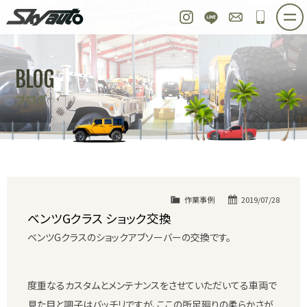
スカイオート
Instagram
LINE
お問い合わせ
048-97
ホーム
在庫車情報
ご購入プラン
BLOG
整備作業実例
パーツ販売
買取＆オーダー
ブログ
店舗紹介
工場紹介
会社概要
スタッフ紹介
求人情報
公式ブログ
お問い合わせ
作業事例
2019/07/28
ベンツGクラス ショック交換
ベンツGクラスのショックアブソーバーの交換です。
度重なるカスタムとメンテナンスをさせていただいてる車両で
見た目と調子はバッチリですが、ここの所足廻りの柔らかさが