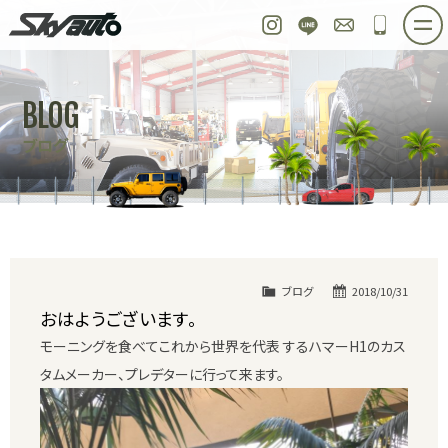
スカイオート
Instagram
LINE
お問い合わせ
048-97
ホーム
在庫車情報
ご購入プラン
BLOG
整備作業実例
パーツ販売
買取＆オーダー
ブログ
店舗紹介
工場紹介
会社概要
スタッフ紹介
求人情報
公式ブログ
お問い合わせ
ブログ
2018/10/31
おはようございます。
モーニングを食べてこれから世界を代表 するハマーH1のカス
タムメーカー、プレデターに行って来ます。