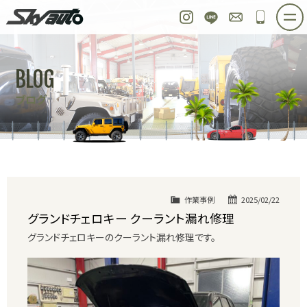
スカイオート
Instagram
LINE
お問い合わせ
048-97
ホーム
在庫車情報
ご購入プラン
BLOG
整備作業実例
パーツ販売
買取＆オーダー
ブログ
店舗紹介
工場紹介
会社概要
スタッフ紹介
求人情報
公式ブログ
お問い合わせ
作業事例
2025/02/22
グランドチェロキー クーラント漏れ修理
グランドチェロキーのクーラント漏れ修理です。