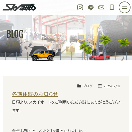
スカイオート
Instagram
LINE
お問い合わせ
048-97
ホーム
在庫車情報
ご購入プラン
BLOG
整備作業実例
パーツ販売
買取＆オーダー
ブログ
店舗紹介
工場紹介
会社概要
スタッフ紹介
求人情報
公式ブログ
お問い合わせ
ブログ
2025/12/02
冬期休暇のお知らせ
日頃より、スカイオートをご利用いただき誠にありがとうござい
ます。
今年も残すところあと1ヶ月となりました。