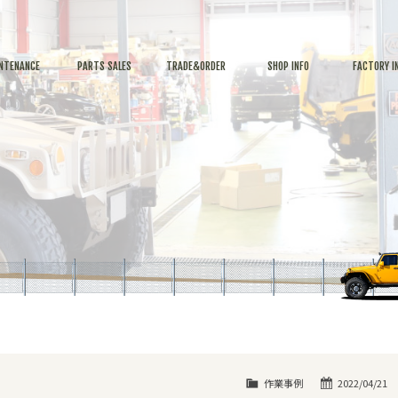
NTENANCE
PARTS SALES
TRADE&ORDER
SHOP INFO
FACTORY I
作業事例
2022/04/21