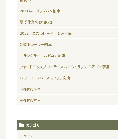
2001年 ダッジバン納車
夏季休業のお知らせ
2017 エスカレード 変速不良
OSOトレーラー納車
JLラングラー ルビコン納車
フォードエクスプローラースポーツトラック エアコン修理
ハマーH1 リバーススイッチ交換
HMMWV納車
HMMWV納車
カテゴリー
ニュース