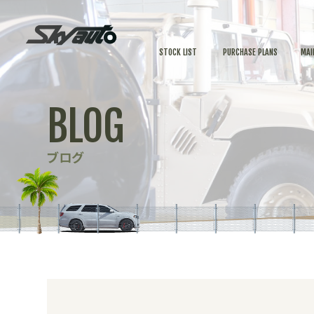
STOCK LIST
PURCHASE PLANS
MAI
BLOG
ブログ