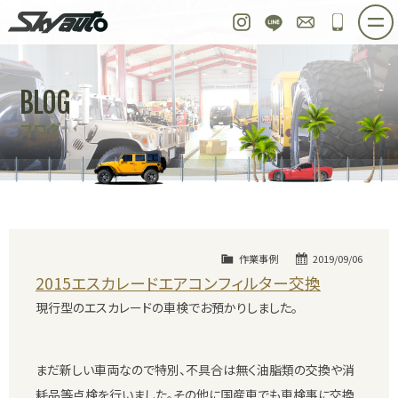
スカイオート
Instagram
LINE
お問い合わせ
048-97
ホーム
在庫車情報
ご購入プラン
BLOG
整備作業実例
パーツ販売
買取＆オーダー
ブログ
店舗紹介
工場紹介
会社概要
スタッフ紹介
求人情報
公式ブログ
お問い合わせ
作業事例
2019/09/06
2015エスカレードエアコンフィルター交換
現行型のエスカレードの車検でお預かりしました。
まだ新しい車両なので特別、不具合は無く油脂類の交換や消
耗品等点検を行いました。その他に国産車でも車検事に交換