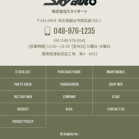
株式会社スカイオート
〒343-0804
埼玉県越谷市南荻島708-1
048-976-1235
FAX：048-978-0041
[営業時間] 10:00～18:30
[定休日] 火曜日・水曜日
関東陸運局認証工場 第4‐6052
STOCK LIST
PURCHASE PLANS
MAINTENANCE
PARTS SALES
TRADE&ORDER
SHOP INFO
FACTORY INFO
COMPANY
STAFF
RECRUIT
BLOG
CONTACT US
PRIVACY POLICY
© SkyAuto Inc.