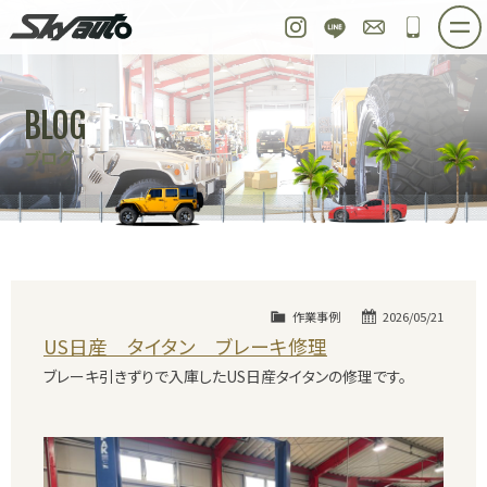
スカイオート
Instagram
LINE
お問い合わせ
048-97
ホーム
在庫車情報
ご購入プラン
BLOG
整備作業実例
パーツ販売
買取＆オーダー
ブログ
店舗紹介
工場紹介
会社概要
スタッフ紹介
求人情報
公式ブログ
お問い合わせ
作業事例
2026/05/21
US日産 タイタン ブレーキ修理
ブレーキ引きずりで入庫したUS日産タイタンの修理です。