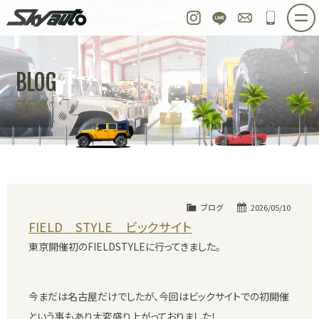
スカイオート
Instagram
LINE
お問い合わせ
048-97
ホーム
在庫車情報
ご購入プラン
BLOG
整備作業実例
パーツ販売
買取＆オーダー
ブログ
店舗紹介
工場紹介
会社概要
スタッフ紹介
求人情報
公式ブログ
お問い合わせ
ブログ
2026/05/10
FIELD STYLE ビックサイト
東京開催初のFIELDSTYLEに行ってきました。
今まだは名古屋だけでしたが、今回はビックサイトでの初開催
という事もあり大変盛り上がっておりました！