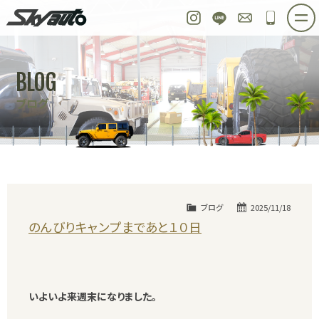
スカイオート
Instagram
LINE
お問い合わせ
048-97
ホーム
在庫車情報
ご購入プラン
BLOG
整備作業実例
パーツ販売
買取＆オーダー
ブログ
店舗紹介
工場紹介
会社概要
スタッフ紹介
求人情報
公式ブログ
お問い合わせ
ブログ
2025/11/18
のんびりキャンプまであと１０日
いよいよ来週末になりました。