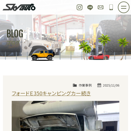
スカイオート
Instagram
LINE
お問い合わせ
048-97
ホーム
在庫車情報
ご購入プラン
BLOG
整備作業実例
パーツ販売
買取＆オーダー
ブログ
店舗紹介
工場紹介
会社概要
スタッフ紹介
求人情報
公式ブログ
お問い合わせ
作業事例
2025/11/06
フォードＥ350キャンピングカー続き