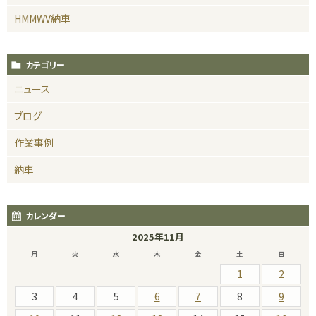
HMMWV納車
カテゴリー
ニュース
ブログ
作業事例
納車
カレンダー
2025年11月
月
火
水
木
金
土
日
1
2
3
4
5
6
7
8
9