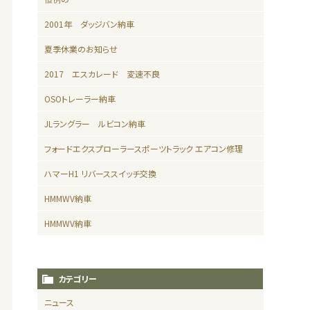
2001年 ダッジバン納車
夏季休業のお知らせ
2017 エスカレード 変速不良
OSOトレーラー納車
JLラングラー ルビコン納車
フォードエクスプローラースポーツトラック エアコン修理
ハマーH1 リバーススイッチ交換
HMMWV納車
HMMWV納車
カテゴリー
ニュース