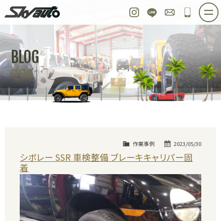
スカイオート
Instagram
LINE
お問い合わせ
048-97
ホーム
在庫車情報
ご購入プラン
BLOG
整備作業実例
パーツ販売
買取＆オーダー
ブログ
店舗紹介
工場紹介
会社概要
スタッフ紹介
求人情報
公式ブログ
お問い合わせ
作業事例
2023/05/30
シボレー SSR 車検整備 ブレーキキャリパー固
着