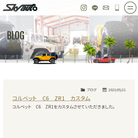
スカイオート
Instagram
LINE
お問い合わせ
048-97
ホーム
在庫車情報
ご購入プラン
BLOG
整備作業実例
パーツ販売
買取＆オーダー
ブログ
店舗紹介
工場紹介
会社概要
スタッフ紹介
求人情報
公式ブログ
お問い合わせ
ブログ
2023/05/21
コルベット C6 ZR1 カスタム
コルベット C6 ZR1をカスタムさせていただきました。