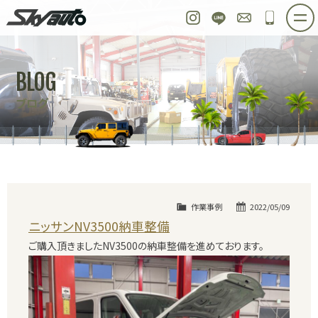
スカイオート
Instagram
LINE
お問い合わせ
048-97
ホーム
在庫車情報
ご購入プラン
BLOG
整備作業実例
パーツ販売
買取＆オーダー
ブログ
店舗紹介
工場紹介
会社概要
スタッフ紹介
求人情報
公式ブログ
お問い合わせ
作業事例
2022/05/09
ニッサンNV3500納車整備
ご購入頂きましたNV3500の納車整備を進めております。