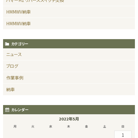
HMMWV納車
HMMWV納車
カテゴリー
ニュース
ブログ
作業事例
納車
カレンダー
2022年5月
月
火
水
木
金
土
日
1