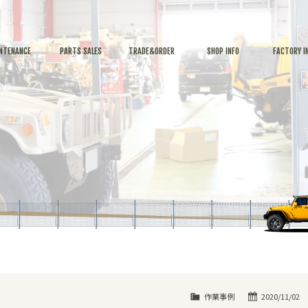
NTENANCE
PARTS SALES
TRADE&ORDER
SHOP INFO
FACTORY I
作業事例
2020/11/02