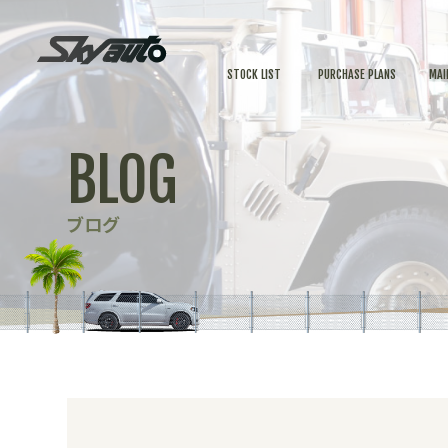
STOCK LIST
PURCHASE PLANS
MAI
BLOG
ブログ