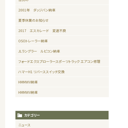
2001年 ダッジバン納車
夏季休業のお知らせ
2017 エスカレード 変速不良
OSOトレーラー納車
JLラングラー ルビコン納車
フォードエクスプローラースポーツトラック エアコン修理
ハマーH1 リバーススイッチ交換
HMMWV納車
HMMWV納車
カテゴリー
ニュース