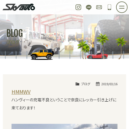
スカイオート
Instagram
LINE
お問い合わせ
048-97
ホーム
在庫車情報
ご購入プラン
BLOG
整備作業実例
パーツ販売
買取＆オーダー
ブログ
店舗紹介
工場紹介
会社概要
スタッフ紹介
求人情報
公式ブログ
お問い合わせ
ブログ
2019/03/16
HMMWV
ハンヴィーの充電不良ということで奈良にレッカー引き上げに
来ております！