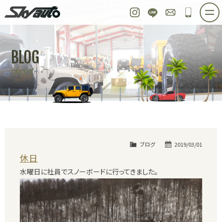
スカイオート
Instagram
LINE
お問い合わせ
048-97
ホーム
在庫車情報
ご購入プラン
BLOG
整備作業実例
パーツ販売
買取＆オーダー
ブログ
店舗紹介
工場紹介
会社概要
スタッフ紹介
求人情報
公式ブログ
お問い合わせ
ブログ
2019/03/01
休日
水曜日に社員でスノーボードに行ってきました。