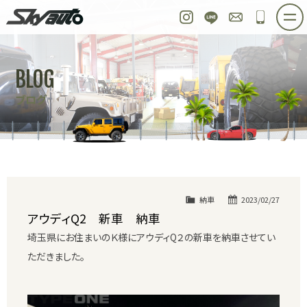
スカイオート
Instagram
LINE
お問い合わせ
048-97
ホーム
在庫車情報
ご購入プラン
BLOG
整備作業実例
パーツ販売
買取＆オーダー
ブログ
店舗紹介
工場紹介
会社概要
スタッフ紹介
求人情報
公式ブログ
お問い合わせ
納車
2023/02/27
アウディQ2 新車 納車
埼玉県にお住まいのＫ様にアウディQ２の新車を納車させてい
ただきました。