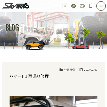
スカイオート
Instagram
LINE
お問い合わせ
048-97
ホーム
在庫車情報
ご購入プラン
BLOG
整備作業実例
パーツ販売
買取＆オーダー
ブログ
店舗紹介
工場紹介
会社概要
スタッフ紹介
求人情報
公式ブログ
お問い合わせ
作業事例
2023/02/27
ハマーH1 雨漏り修理