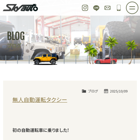
スカイオート
Instagram
LINE
お問い合わせ
048-97
ホーム
在庫車情報
ご購入プラン
BLOG
整備作業実例
パーツ販売
買取＆オーダー
ブログ
店舗紹介
工場紹介
会社概要
スタッフ紹介
求人情報
公式ブログ
お問い合わせ
ブログ
2025/10/09
無人自動運転タクシー
初の自動運転車に乗りました！