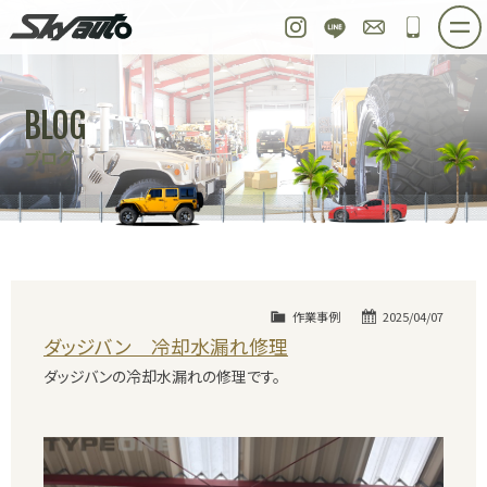
スカイオート
Instagram
LINE
お問い合わせ
048-97
ホーム
在庫車情報
ご購入プラン
BLOG
整備作業実例
パーツ販売
買取＆オーダー
ブログ
店舗紹介
工場紹介
会社概要
スタッフ紹介
求人情報
公式ブログ
お問い合わせ
作業事例
2025/04/07
ダッジバン 冷却水漏れ修理
ダッジバンの冷却水漏れの修理です。