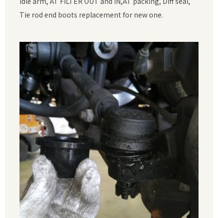
Idle arm, AT FILTER OUT and IN,AT packing, Diff seal,
Tie rod end boots replacement for new one.