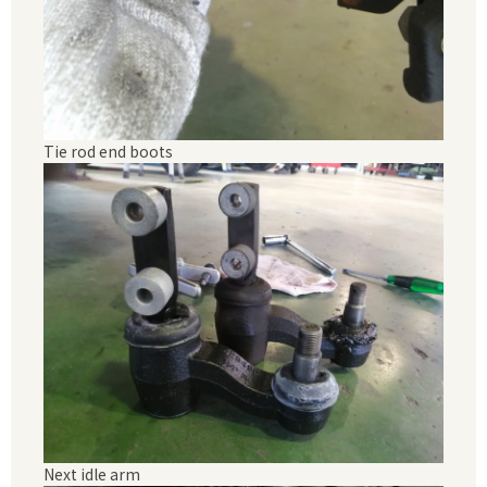
Tie rod end boots
Next idle arm