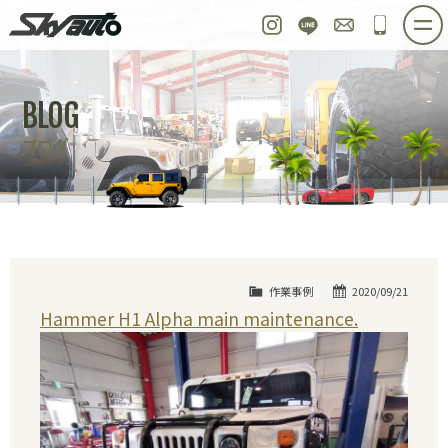
スカイオート
Instagram
LINE
お問い合わせ
048-97
ホーム
在庫車情報
ご購入プラン
BLOG
整備作業実例
パーツ販売
買取＆オーダー
ブログ
店舗紹介
工場紹介
会社概要
スタッフ紹介
求人情報
公式ブログ
お問い合わせ
作業事例
2020/09/21
Hammer H1 Alpha main maintenance.