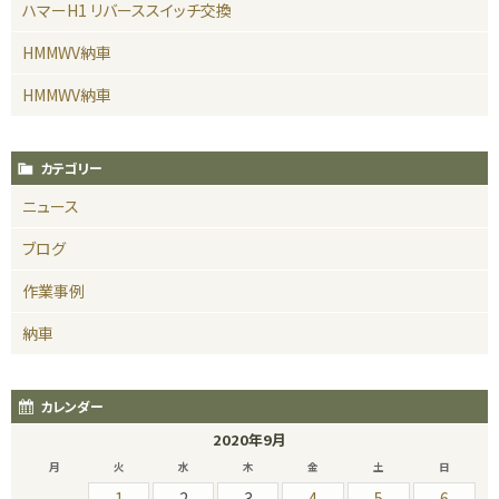
ハマーH1 リバーススイッチ交換
HMMWV納車
HMMWV納車
カテゴリー
ニュース
ブログ
作業事例
納車
カレンダー
2020年9月
月
火
水
木
金
土
日
1
2
3
4
5
6