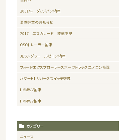
2001年 ダッジバン納車
夏季休業のお知らせ
2017 エスカレード 変速不良
OSOトレーラー納車
JLラングラー ルビコン納車
フォードエクスプローラースポーツトラック エアコン修理
ハマーH1 リバーススイッチ交換
HMMWV納車
HMMWV納車
カテゴリー
ニュース