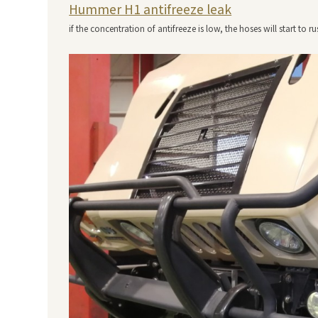
Hummer H1 antifreeze leak
if the concentration of antifreeze is low, the hoses will start to ru