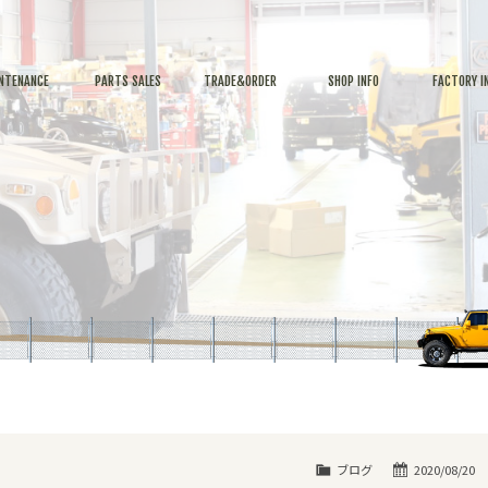
NTENANCE
PARTS SALES
TRADE&ORDER
SHOP INFO
FACTORY I
ブログ
2020/08/20