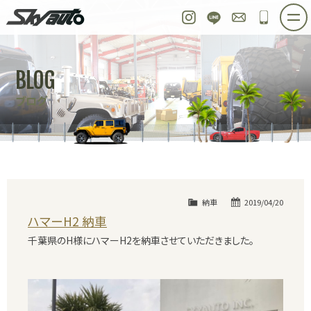
スカイオート
Instagram
LINE
お問い合わせ
048-97
ホーム
在庫車情報
ご購入プラン
BLOG
整備作業実例
パーツ販売
買取＆オーダー
ブログ
店舗紹介
工場紹介
会社概要
スタッフ紹介
求人情報
公式ブログ
お問い合わせ
納車
2019/04/20
ハマーH2 納車
千葉県のH様にハマーH2を納車させていただきました。