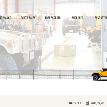
NTENANCE
PARTS SALES
TRADE&ORDER
SHOP INFO
FACTORY I
ブログ
2017/07/09