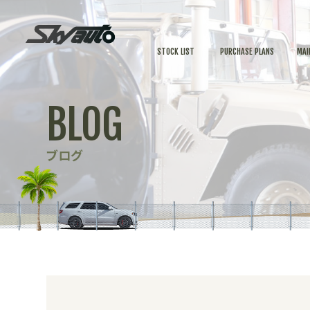
STOCK LIST
PURCHASE PLANS
MAI
BLOG
ブログ