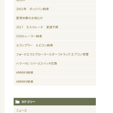
2001年 ダッジバン納車
夏季休業のお知らせ
2017 エスカレード 変速不良
OSOトレーラー納車
JLラングラー ルビコン納車
フォードエクスプローラースポーツトラック エアコン修理
ハマーH1 リバーススイッチ交換
HMMWV納車
HMMWV納車
カテゴリー
ニュース