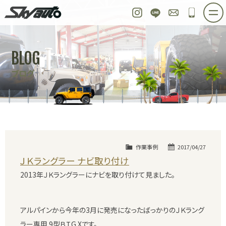
スカイオート
Instagram
LINE
お問い合わせ
048-97
ホーム
在庫車情報
ご購入プラン
BLOG
整備作業実例
パーツ販売
買取＆オーダー
ブログ
店舗紹介
工場紹介
会社概要
スタッフ紹介
求人情報
公式ブログ
お問い合わせ
作業事例
2017/04/27
ＪＫラングラー ナビ取り付け
2013年ＪＫラングラーにナビを取り付けて見ました。
アルパインから今年の3月に発売になったばっかりのＪＫラング
ラー専用 9型ＢＩG Xです。