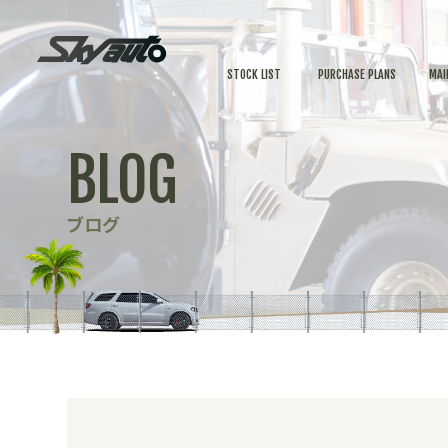
STOCK LIST
PURCHASE PLANS
MAI
BLOG
ブログ