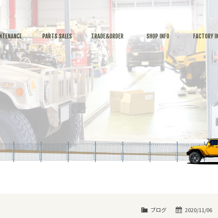
NTENANCE
PARTS SALES
TRADE&ORDER
SHOP INFO
FACTORY I
ブログ
2020/11/06