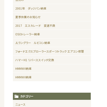
2001年 ダッジバン納車
夏季休業のお知らせ
2017 エスカレード 変速不良
OSOトレーラー納車
JLラングラー ルビコン納車
フォードエクスプローラースポーツトラック エアコン修理
ハマーH1 リバーススイッチ交換
HMMWV納車
HMMWV納車
カテゴリー
ニュース