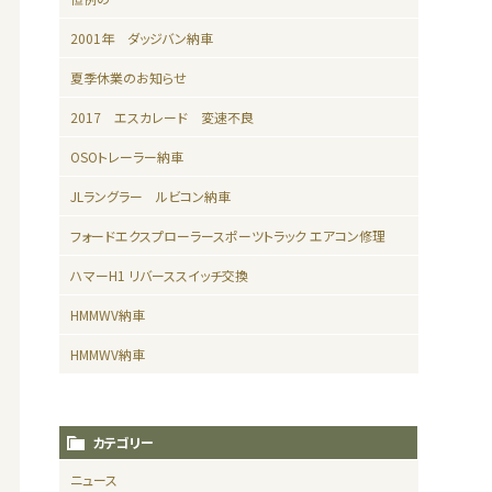
2001年 ダッジバン納車
夏季休業のお知らせ
2017 エスカレード 変速不良
OSOトレーラー納車
JLラングラー ルビコン納車
フォードエクスプローラースポーツトラック エアコン修理
ハマーH1 リバーススイッチ交換
HMMWV納車
HMMWV納車
カテゴリー
ニュース