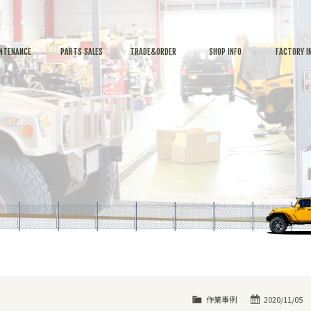
NTENANCE
PARTS SALES
TRADE&ORDER
SHOP INFO
FACTORY I
作業事例
2020/11/05