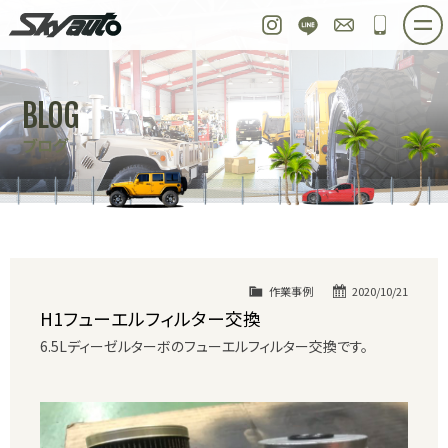
スカイオート
Instagram
LINE
お問い合わせ
048-97
ホーム
在庫車情報
ご購入プラン
BLOG
整備作業実例
パーツ販売
買取＆オーダー
ブログ
店舗紹介
工場紹介
会社概要
スタッフ紹介
求人情報
公式ブログ
お問い合わせ
作業事例
2020/10/21
H1フューエルフィルター交換
6.5Lディーゼルターボのフューエルフィルター交換です。