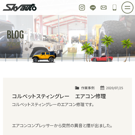
スカイオート
Instagram
LINE
お問い合わせ
048-97
ホーム
在庫車情報
ご購入プラン
BLOG
整備作業実例
パーツ販売
買取＆オーダー
ブログ
店舗紹介
工場紹介
会社概要
スタッフ紹介
求人情報
公式ブログ
お問い合わせ
作業事例
2020/07/25
コルベットスティングレー エアコン修理
コルベットスティングレーのエアコン修理です。
エアコンコンプレッサーから突然の異音と煙が出ました。