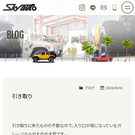
スカイオート
Instagram
LINE
お問い合わせ
048-97
ホーム
在庫車情報
ご購入プラン
BLOG
整備作業実例
パーツ販売
買取＆オーダー
ブログ
店舗紹介
工場紹介
会社概要
スタッフ紹介
求人情報
公式ブログ
お問い合わせ
ブログ
2026/03/01
引き取り
引き取りに来たものの不動なので、入り口が坂になっているガ
レージから出すのが大変です。。