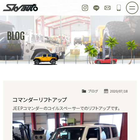
スカイオート
Instagram
LINE
お問い合わせ
048-97
ホーム
在庫車情報
ご購入プラン
BLOG
整備作業実例
パーツ販売
買取＆オーダー
ブログ
店舗紹介
工場紹介
会社概要
スタッフ紹介
求人情報
公式ブログ
お問い合わせ
ブログ
2020/07/18
コマンダーリフトアップ
JEEPコマンダーのコイルスペーサーでのリフトアップです。