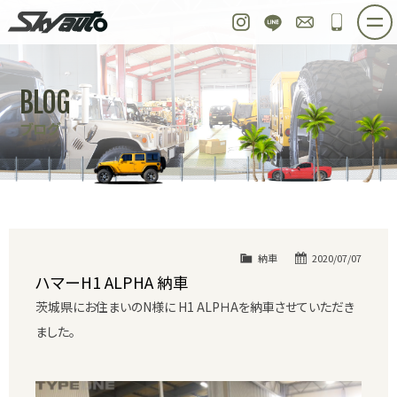
スカイオート
Instagram
LINE
お問い合わせ
048-97
ホーム
在庫車情報
ご購入プラン
BLOG
整備作業実例
パーツ販売
買取＆オーダー
ブログ
店舗紹介
工場紹介
会社概要
スタッフ紹介
求人情報
公式ブログ
お問い合わせ
納車
2020/07/07
ハマーH1 ALPHA 納車
茨城県にお住まいのN様に H1 ALPＨAを納車させていただき
ました。