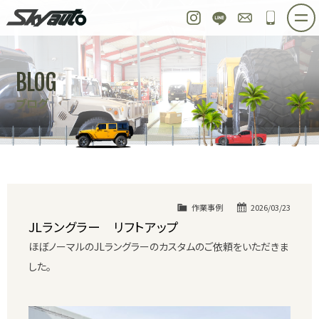
スカイオート
Instagram
LINE
お問い合わせ
048-97
ホーム
在庫車情報
ご購入プラン
BLOG
整備作業実例
パーツ販売
買取＆オーダー
ブログ
店舗紹介
工場紹介
会社概要
スタッフ紹介
求人情報
公式ブログ
お問い合わせ
作業事例
2026/03/23
JLラングラー リフトアップ
ほぼノーマルのJLラングラーのカスタムのご依頼をいただきま
した。