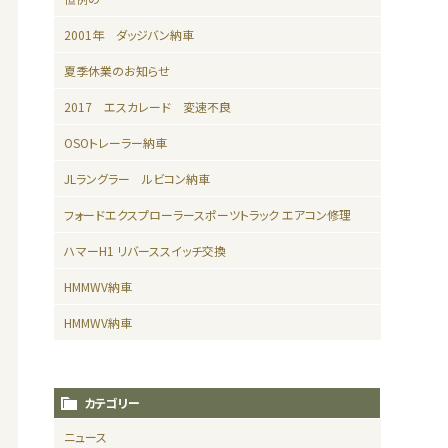
2001年 ダッジバン納車
夏季休業のお知らせ
2017 エスカレード 変速不良
OSOトレーラー納車
JLラングラー ルビコン納車
フォードエクスプローラースポーツトラック エアコン修理
ハマーH1 リバーススイッチ交換
HMMWV納車
HMMWV納車
カテゴリー
ニュース