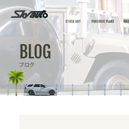
STOCK LIST
PURCHASE PLANS
MAI
BLOG
ブログ