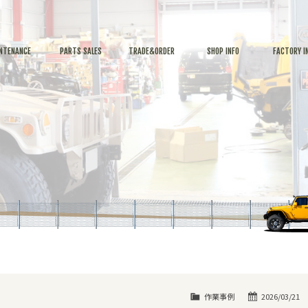
NTENANCE
PARTS SALES
TRADE&ORDER
SHOP INFO
FACTORY I
作業事例
2026/03/21